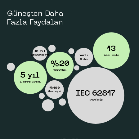
Güneşten Daha
Fazla Faydalan
13
10 Yıl
Mekanik Garanti
Yıllık Tecrübe
Yerli
Üretim
%20
VerimArtışı
5 yıl
Elektronik Garanti
%100
IEC 62817
Memnuniyet
Türkiye'de İlk