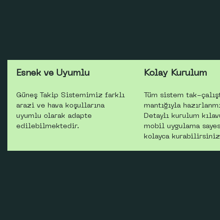
Esnek ve Uyumlu
Kolay Kurulum
Güneş Takip Sistemimiz farklı
Tüm sistem tak-çalışt
arazi ve hava koşullarına
mantığıyla hazırlanmı
uyumlu olarak adapte
Detaylı kurulum kılav
edilebilmektedir.
mobil uygulama saye
kolayca kurabilirsiniz