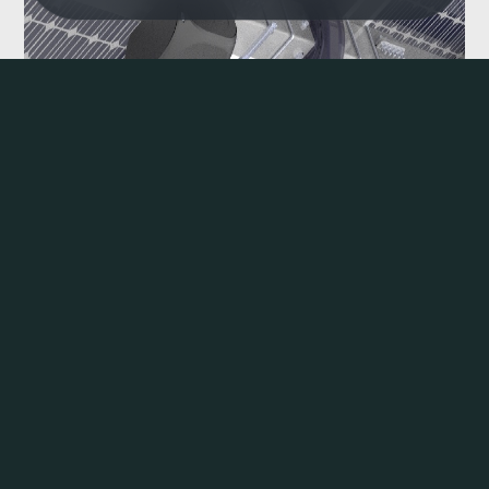
%20+
15
Daha Fazla Enerji
Yılı Aşan Tecrübe
14
%100
Ayda Amortisman
Doğru Tercih
OxoTracker, yerli ve milli mühendislik ile
geliştirilmiş tek eksenli güneş takip