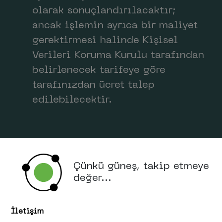
olarak sonuçlandırılacaktır;
ancak işlemin ayrıca bir maliyet
gerektirmesi halinde Kişisel
Verileri Koruma Kurulu tarafından
belirlenecek tarifeye göre
tarafınızdan ücret talep
edilebilecektir.
Çünkü güneş, takip etmeye
değer...
İletişim